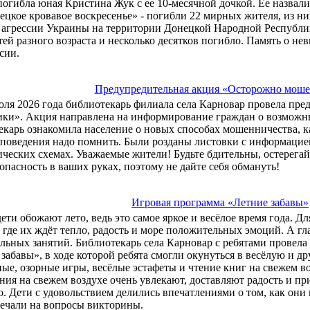
погибла юная Кристина Жук с ее 10-месячной дочкой. Ее назвали
ецкое кровавое воскресенье» - погибли 22 мирных жителя, из них
агрессии Украины на территории Донецкой Народной Республики
тей разного возраста и несколько десятков погибло. Память о не
сии.
Предупредительная акция «Осторожно мош
юля 2026 года библиотекарь филиала села Карновар провела п
ки». Акция направлена на информирование граждан о возможн
карь ознакомила население о новых способах мошенничества, ка
 поведения надо помнить. Были розданы листовки с информацие
ческих схемах. Уважаемые жители! Будьте бдительны, остерегай
опасность в ваших руках, поэтому не дайте себя обмануть!
Игровая программа «Летние забавы»
дети обожают лето, ведь это самое яркое и весёлое время года. Д
 где их ждёт тепло, радость и море положительных эмоций. А гл
льных занятий. Библиотекарь села Карновар с ребятами провел
забавы», в ходе которой ребята смогли окунуться в весёлую и д
ые, озорные игры, весёлые эстафеты и чтение книг на свежем 
ния на свежем воздухе очень увлекают, доставляют радость и п
. Дети с удовольствием делились впечатлениями о том, как они 
вечали на вопросы викторины.