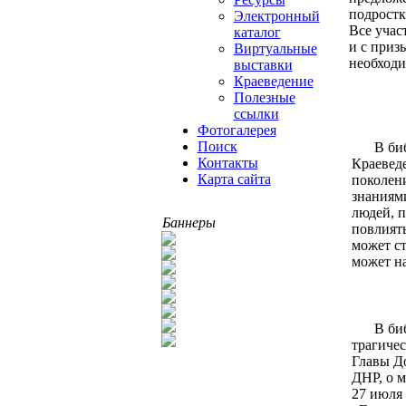
подростк
Электронный
Все учас
каталог
и с приз
Виртуальные
необходи
выставки
Краеведение
Полезные
ссылки
Фотогалерея
Поиск
В би
Контакты
Краевед
Карта сайта
поколени
знаниям
людей, п
Баннеры
повлият
может ст
может н
В би
трагичес
Главы Д
ДНР, о 
27 июля