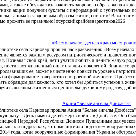
ами, а также обсуждалась важность здорового образа жизни как
тники акции получили буклеты с информацией о губительных по
ывом, заниматься здоровым образом жизни, спортом! Важно помни
мо прожить ее правильно! #сурскийкрайбезнаркотиков2026
«Всему начало здесь, в краю моем родн
блиотеке села Карновар прошел час краеведения: «Всему начало 
ение является важным ресурсом патриотического и нравственно
я. Познавая свой край, дети учатся любить и ценить малую род
и, постигают жизненный опыт старших поколений. Знание совр
рославивших ее, может качественно повысить уровень патриоти
ь на формирование толерантно настроенной личности. Професс
ать образцом для каждого, кто хотел бы добиться успехов в жиз
аучить высшим жизненным ценностям: духовному родству, добро
Акция "Белые ангелы Донбасса"
блиотеке села Карновар прошла Акция "Белые ангелы Донбасса"
кую дату – День памяти детей-жертв войны в Донбассе. Она был
онецкой Народной Республики Денисом Пушилиным для увекове
малышах и подростках, которые погибли под огнем вооруженны
 2014 года, когда вооруженные формирования Украины обстреля