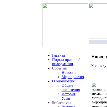
Главная
Новост
Портал правовой
информации
К списку
События
Новости
Мероприятия
О библиотеке
Общие
жизни, п
положения
незаконн
История
методист
Устав
мероприя
Библиотека
предложе
Ресурсы