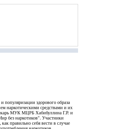
и популяризации здорового образа
ем наркотическими средствами и их
екарь МУК МЦРБ Хабибуллина Г.Р. и
ир без наркотиков". Участники
 как правильно себя вести в случае
употребления наркотиков