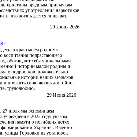
 альтернативы вредным привычкам.
следствиях употребления наркотиков
ть, что жизнь дается лишь раз,
29 Июня 2026
ом»
здесь, в краю моем родном».
го воспитания подрастающего
ину, обогащают себя уникальными
еменной истории малой родины и
зма у подростков, положительно
иональные истории наших земляков
ни и прожить свою жизнь достойно,
те, трудолюбию.
29 Июня 2026
. 27 июля мы вспоминаем
а учреждена в 2022 году указом
чения памяти о погибших детях
х формирований Украины. Именно
ли улицы Горловки из установок