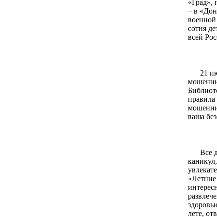
«Град», 
– в «Дон
военной 
сотня де
всей Рос
21 и
мошенни
Библиоте
правила
мошенни
ваша без
Все 
каникул,
увлекате
«Летние 
интересн
развлече
здоровью
лете, от