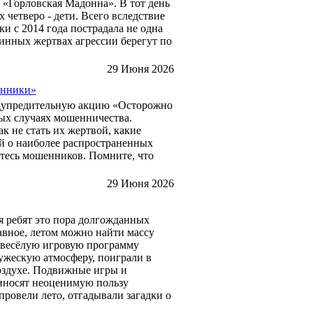
 «Горловская Мадонна». В тот день
 четверо - дети. Всего вследствие
 с 2014 года пострадала не одна
винных жертвах агрессии берегут по
29 Июня 2026
енники»
редупредительную акцию «Осторожно
ых случаях мошенничества.
к не стать их жертвой, какие
й о наиболее распространенных
тесь мошенников. Помните, что
29 Июня 2026
ля ребят это пора долгожданных
авное, летом можно найти массу
а весёлую игровую программу
ружескую атмосферу, поиграли в
воздухе. Подвижные игры и
риносят неоценимую пользу
провели лето, отгадывали загадки о