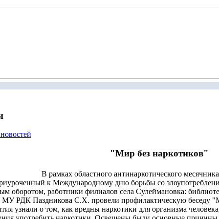
и
 новостей
"Мир без наркотиков"
В рамках областного антинаркотического месячника 
риуроченный к Международному дню борьбы со злоупотреблени
ым оборотом, работники филиалов села Сулеймановка: библиот
 МУ РДК Паздникова С.Х. провели профилактическую беседу "М
тия узнали о том, как вредны наркотики для организма человека,
ния употребить наркотики. Освещены были основные причины 