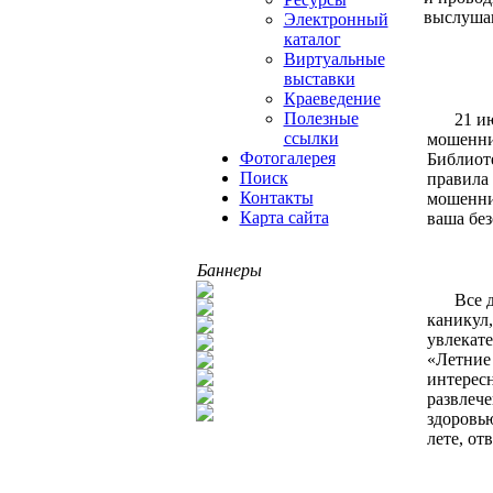
выслушаю
Электронный
каталог
Виртуальные
выставки
Краеведение
Полезные
21 и
ссылки
мошенни
Фотогалерея
Библиоте
Поиск
правила
Контакты
мошенни
Карта сайта
ваша без
Баннеры
Все 
каникул,
увлекате
«Летние 
интересн
развлече
здоровью
лете, от