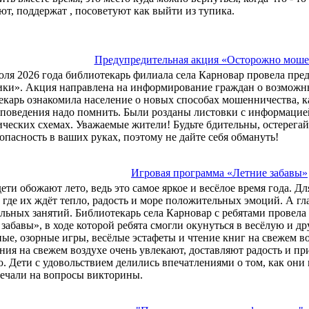
т, поддержат , посоветуют как выйти из тупика.
Предупредительная акция «Осторожно мош
юля 2026 года библиотекарь филиала села Карновар провела п
ки». Акция направлена на информирование граждан о возможн
карь ознакомила население о новых способах мошенничества, ка
 поведения надо помнить. Были розданы листовки с информацие
ческих схемах. Уважаемые жители! Будьте бдительны, остерегай
опасность в ваших руках, поэтому не дайте себя обмануть!
Игровая программа «Летние забавы»
дети обожают лето, ведь это самое яркое и весёлое время года. Д
 где их ждёт тепло, радость и море положительных эмоций. А гл
льных занятий. Библиотекарь села Карновар с ребятами провел
забавы», в ходе которой ребята смогли окунуться в весёлую и д
ые, озорные игры, весёлые эстафеты и чтение книг на свежем 
ния на свежем воздухе очень увлекают, доставляют радость и п
. Дети с удовольствием делились впечатлениями о том, как они 
вечали на вопросы викторины.