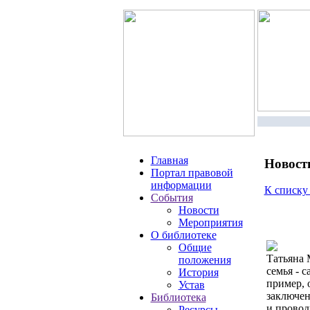
Главная
Новост
Портал правовой
информации
К списку
События
Новости
Мероприятия
О библиотеке
Общие
Татьяна 
положения
семья - 
История
пример, 
Устав
заключен
Библиотека
и провод
Ресурсы