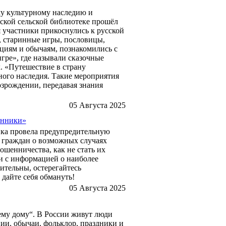
му культурному наследию и
ской сельской библиотеке прошёл
 участники прикоснулись к русской
, старинные игры, пословицы,
циям и обычаям, познакомились с
гре», где называли сказочные
. «Путешествие в страну
ного наследия. Такие мероприятия
возрождении, передавая знания
05 Августа 2025
енники»
ка провела предупредительную
граждан о возможных случаях
шенничества, как не стать их
и с информацией о наиболее
ительны, остерегайтесь
 дайте себя обмануть!
05 Августа 2025
ему дому“. В России живут люди
ии, обычаи, фольклор, праздники и