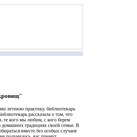
окровищ"
и летнюю практику, библиотекарь
блиотекарь рассказала о том, что
, те кого мы любим, с кого берем
 о домашних традициях своей семьи. В
обираться вместе без особых случаев
 не получилось, вас примут