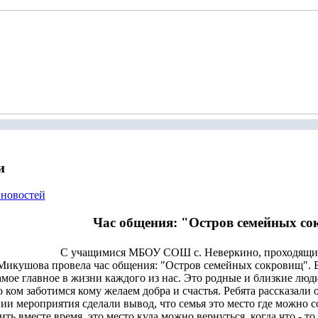
и
 новостей
Час общения: "Остров семейных с
С учащимися МБОУ СОШ с. Неверкино, проходящим
Микушова провела час общения: "Остров семейных сокровищ". Би
самое главное в жизни каждого из нас. Это родные и близкие люди
о ком заботимся кому желаем добра и счастья. Ребята рассказали
ии мероприятия сделали вывод, что семья это место где можно с
ить вместе время, это место куда можно вернуться, когда что - то