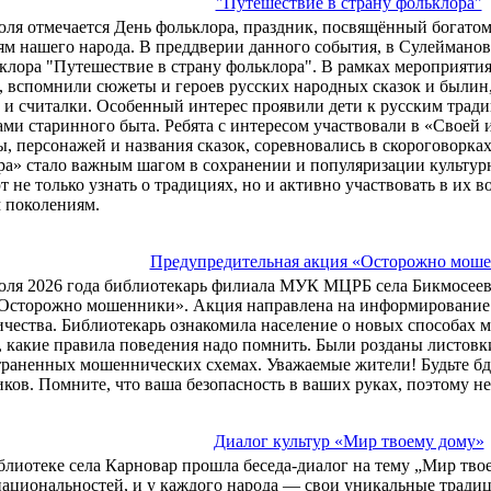
"Путешествие в страну фольклора"
юля отмечается День фольклора, праздник, посвящённый богато
ям нашего народа. В преддверии данного события, в Сулейманов
клора "Путешествие в страну фольклора". В рамках мероприятия
, вспомнили сюжеты и героев русских народных сказок и былин
и считалки. Особенный интерес проявили дети к русским тради
ми старинного быта. Ребята с интересом участвовали в «Своей и
, персонажей и названия сказок, соревновались в скороговорках
ра» стало важным шагом в сохранении и популяризации культур
 не только узнать о традициях, но и активно участвовать в их 
 поколениям.
Предупредительная акция «Осторожно мош
юля 2026 года библиотекарь филиала МУК МЦРБ села Бикмосеев
Осторожно мошенники». Акция направлена на информирование 
ества. Библиотекарь ознакомила население о новых способах мо
 какие правила поведения надо помнить. Были розданы листовк
траненных мошеннических схемах. Уважаемые жители! Будьте бд
ов. Помните, что ваша безопасность в ваших руках, поэтому не
Диалог культур «Мир твоему дому»
блиотеке села Карновар прошла беседа-диалог на тему „Мир тво
ациональностей, и у каждого народа — свои уникальные традиц