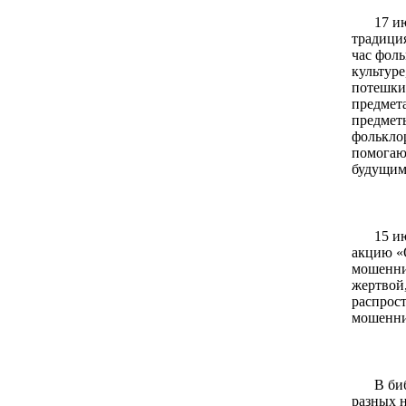
17 и
традици
час фоль
культуре
потешки 
предмета
предметы
фолькло
помогают
будущим
15 и
акцию «
мошеннич
жертвой,
распрос
мошенник
В би
разных н