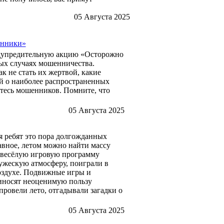
05 Августа 2025
енники»
редупредительную акцию «Осторожно
ых случаях мошенничества.
к не стать их жертвой, какие
й о наиболее распространенных
тесь мошенников. Помните, что
05 Августа 2025
ля ребят это пора долгожданных
авное, летом можно найти массу
а весёлую игровую программу
ружескую атмосферу, поиграли в
воздухе. Подвижные игры и
риносят неоценимую пользу
провели лето, отгадывали загадки о
05 Августа 2025