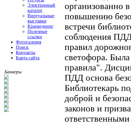
организованно в
Электронный
каталог
повышению безо
Виртуальные
выставки
встречи библиот
Краеведение
Полезные
соблюдения ПДД,
ссылки
Фотогалерея
правил дорожног
Поиск
Контакты
светофора. Была
Карта сайта
правила". Дисци
Баннеры
ПДД основа безо
Библиотекарь по
доброй и безопас
законов и призв
ответственными