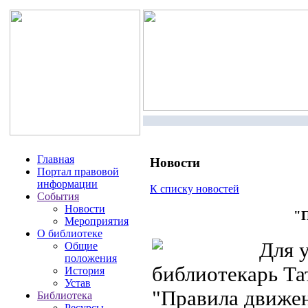
Главная
Новости
Портал правовой
информации
К списку новостей
События
Новости
"П
Мероприятия
О библиотеке
Для у
Общие
положения
библиотекарь Та
История
Устав
"Правила движе
Библиотека
Ресурсы