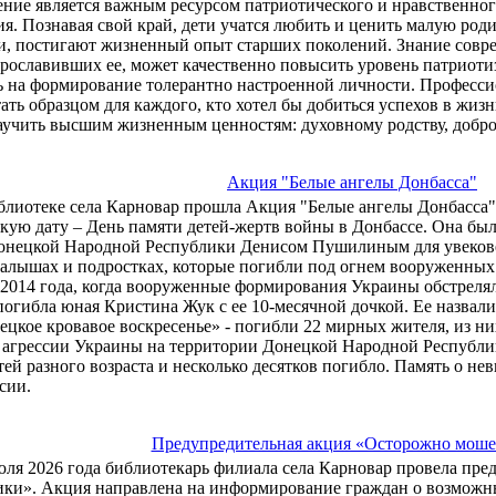
ение является важным ресурсом патриотического и нравственно
я. Познавая свой край, дети учатся любить и ценить малую род
и, постигают жизненный опыт старших поколений. Знание совр
рославивших ее, может качественно повысить уровень патриоти
ь на формирование толерантно настроенной личности. Професс
ать образцом для каждого, кто хотел бы добиться успехов в жиз
аучить высшим жизненным ценностям: духовному родству, добро
Акция "Белые ангелы Донбасса"
блиотеке села Карновар прошла Акция "Белые ангелы Донбасса"
кую дату – День памяти детей-жертв войны в Донбассе. Она был
онецкой Народной Республики Денисом Пушилиным для увекове
малышах и подростках, которые погибли под огнем вооруженны
 2014 года, когда вооруженные формирования Украины обстреля
погибла юная Кристина Жук с ее 10-месячной дочкой. Ее назвали
ецкое кровавое воскресенье» - погибли 22 мирных жителя, из них
агрессии Украины на территории Донецкой Народной Республики
тей разного возраста и несколько десятков погибло. Память о не
сии.
Предупредительная акция «Осторожно мош
юля 2026 года библиотекарь филиала села Карновар провела п
ки». Акция направлена на информирование граждан о возможн