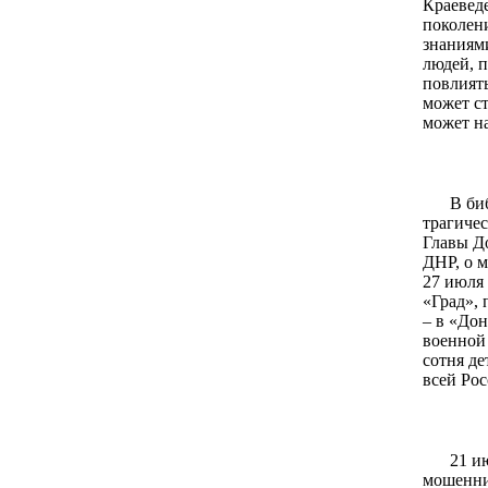
Краевед
поколени
знаниям
людей, п
повлият
может ст
может н
В би
трагичес
Главы Д
ДНР, о 
27 июля
«Град», 
– в «Дон
военной 
сотня де
всей Рос
21 и
мошенни