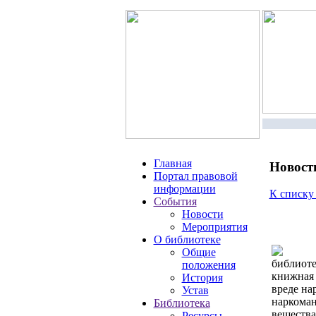
Главная
Новост
Портал правовой
информации
К списку
События
Новости
Мероприятия
О библиотеке
Общие
библиоте
положения
книжная 
История
вреде на
Устав
наркоман
Библиотека
вещества
Ресурсы