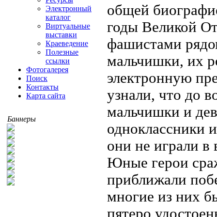
общей биографие
Электронный
каталог
годы Великой От
Виртуальные
выставки
фашистами рядом
Краеведение
Полезные
мальчишки, их 
ссылки
Фотогалерея
электронную пр
Поиск
Контакты
узнали, что до 
Карта сайта
мальчишки и дев
Баннеры
одноклассники и 
они не играли в 
Юные герои сраж
приближали побе
многие из них б
пятеро удостоен