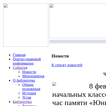
Главная
Новости
Портал правовой
информации
К списку новостей
События
Новости
Ч
Мероприятия
О библиотеке
8 фев
Общие
положения
начальных клас
История
Устав
час памяти «Юны
Библиотека
Ресурсы