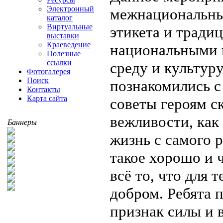
Электронный
межнациональны
каталог
Виртуальные
этикета и тради
выставки
Краеведение
национальными 
Полезные
ссылки
среду и культур
Фотогалерея
Поиск
познакомились с
Контакты
Карта сайта
советы героям с
вежливости, как
Баннеры
жизнь с самого р
такое хорошо и 
всё то, что для 
добром. Ребята 
признак силы и 