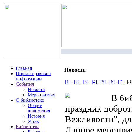
Главная
Новости
Портал правовой
информации
[1]
[2]
[3]
[4]
[5]
[6]
[7]
[
События
Новости
Мероприятия
В биб
О библиотеке
Общие
праздник доброт
положения
История
Вежливости", дл
Устав
Библиотека
Данное меропри
Ресурсы