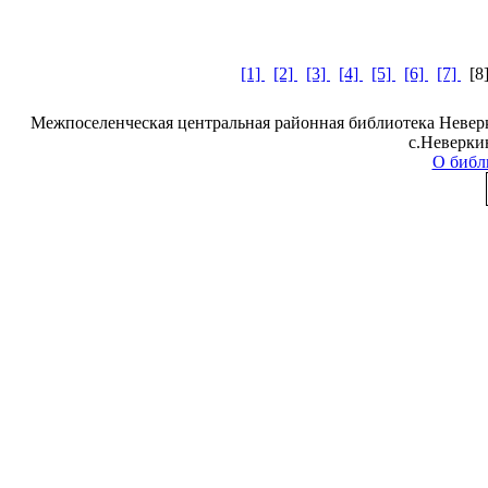
[1]
[2]
[3]
[4]
[5]
[6]
[7]
[
Межпоселенческая центральная районная библиотека Неверк
с.Неверки
О библ