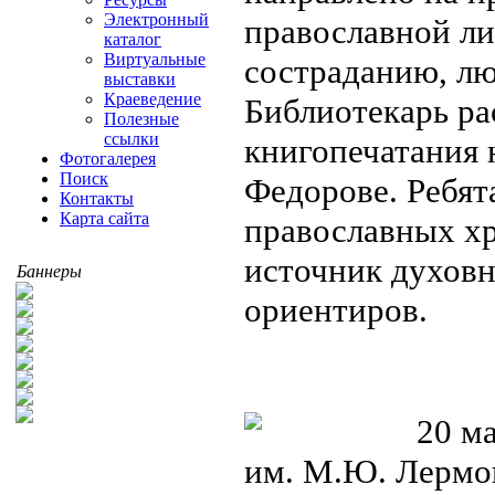
Электронный
православной ли
каталог
Виртуальные
состраданию, лю
выставки
Краеведение
Библиотекарь ра
Полезные
ссылки
книгопечатания 
Фотогалерея
Поиск
Федорове. Ребят
Контакты
Карта сайта
православных хр
источник духовн
Баннеры
ориентиров.
20 ма
им. М.Ю. Лермон