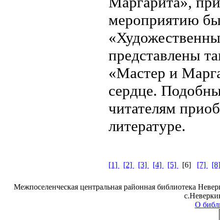
Маргарита», при
мероприятию бы
«Художественны
представлены та
«Мастер и Марга
сердце. Подобн
читателям приоб
литературе.
[1]
[2]
[3]
[4]
[5]
[6]
[7]
[8
Межпоселенческая центральная районная библиотека Неверк
с.Неверки
О библ