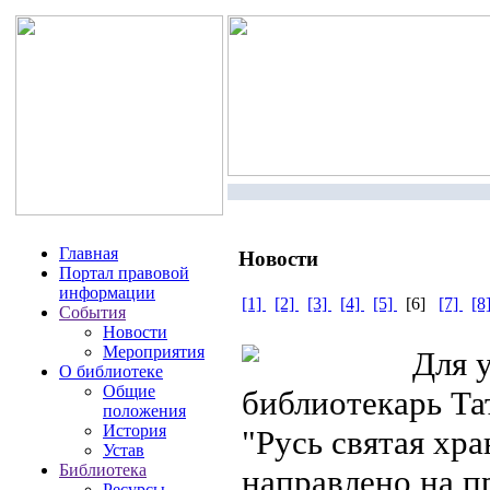
Главная
Новости
Портал правовой
информации
[1]
[2]
[3]
[4]
[5]
[6]
[7]
[8
События
Новости
Мероприятия
Для у
О библиотеке
Общие
библиотекарь Та
положения
История
"Русь святая хр
Устав
Библиотека
направлено на п
Ресурсы