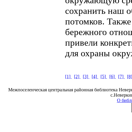
окружающую сред
сохранить наш 
потомков. Также
бережного отнош
привели конкрет
для охраны окр
[1]
[2]
[3]
[4]
[5]
[6]
[7]
[8
Межпоселенческая центральная районная библиотека Неверк
с.Неверки
О библ