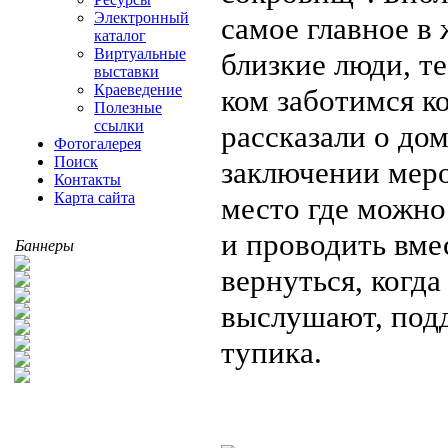
Электронный
самое главное в 
каталог
Виртуальные
близкие люди, те
выставки
Краеведение
ком заботимся ко
Полезные
ссылки
рассказали о до
Фотогалерея
Поиск
заключении меро
Контакты
Карта сайта
место где можно
и проводить вме
Баннеры
вернуться, когда
выслушают, подд
тупика.