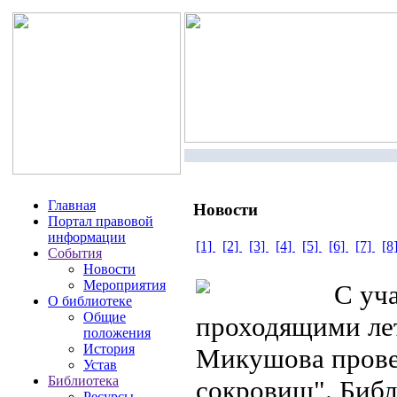
Главная
Новости
Портал правовой
информации
[1]
[2]
[3]
[4]
[5]
[6]
[7]
[8
События
Новости
Мероприятия
С уча
О библиотеке
Общие
проходящими лет
положения
История
Микушова прове
Устав
Библиотека
сокровищ". Библи
Ресурсы